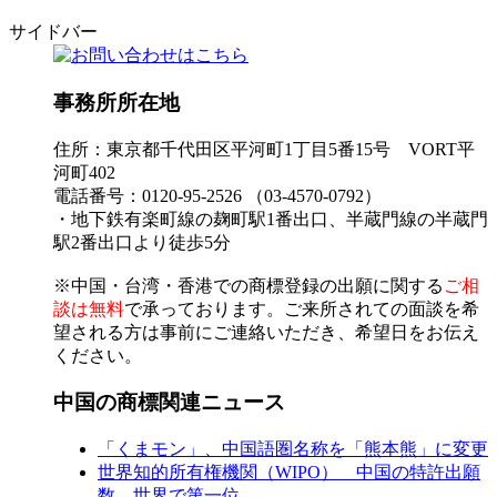
サイドバー
事務所所在地
住所：東京都千代田区平河町1丁目5番15号 VORT平
河町402
電話番号：0120-95-2526 （03-4570-0792）
・地下鉄有楽町線の麹町駅1番出口、半蔵門線の半蔵門
駅2番出口より徒歩5分
※中国・台湾・香港での商標登録の出願に関する
ご相
談は無料
で承っております。ご来所されての面談を希
望される方は事前にご連絡いただき、希望日をお伝え
ください。
中国の商標関連ニュース
「くまモン」、中国語圏名称を「熊本熊」に変更
世界知的所有権機関（WIPO） 中国の特許出願
数、世界で第一位