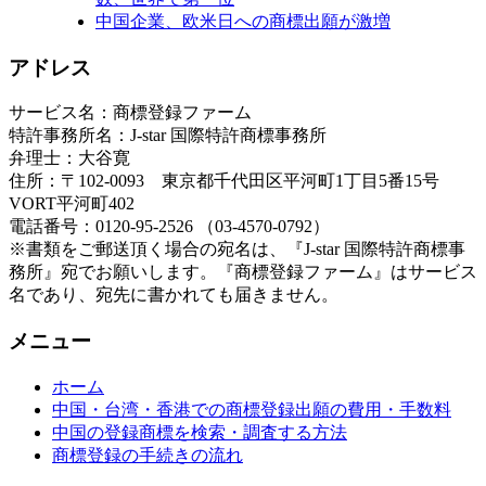
中国企業、欧米日への商標出願が激増
アドレス
サービス名：商標登録ファーム
特許事務所名：J-star 国際特許商標事務所
弁理士：大谷寛
住所：〒102-0093 東京都千代田区平河町1丁目5番15号
VORT平河町402
電話番号：0120-95-2526 （03-4570-0792）
※書類をご郵送頂く場合の宛名は、『J-star 国際特許商標事
務所』宛でお願いします。『商標登録ファーム』はサービス
名であり、宛先に書かれても届きません。
メニュー
ホーム
中国・台湾・香港での商標登録出願の費用・手数料
中国の登録商標を検索・調査する方法
商標登録の手続きの流れ