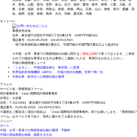
木、群馬、山梨、新潟、長野、富山、石川、福井、愛知、岐阜、静岡、三重、大阪、兵
庫、京都、滋賀、奈良、和歌山、鳥取、島根、岡山、広島、山口、徳島、香川、愛媛、高
知、福岡、佐賀、長崎、熊本、大分、宮崎、鹿児島、沖縄
サイドバー
事務所所在地
住所：東京都千代田区平河町1丁目5番15号 VORT平河町402
電話番号：0120-95-2526 （03-4570-0792）
・地下鉄有楽町線の麹町駅1番出口、半蔵門線の半蔵門駅2番出口より徒歩5分
※中国・台湾・香港での商標登録の出願に関する
ご相談は無料
で承っております。ご来所
されての面談を希望される方は事前にご連絡いただき、希望日をお伝えください。
中国の商標関連ニュース
「くまモン」、中国語圏名称を「熊本熊」に変更
世界知的所有権機関（WIPO） 中国の特許出願数、世界で第一位
中国企業、欧米日への商標出願が激増
アドレス
サービス名：商標登録ファーム
特許事務所名：J-star 国際特許商標事務所
弁理士：大谷寛
住所：〒102-0093 東京都千代田区平河町1丁目5番15号 VORT平河町402
電話番号：0120-95-2526 （03-4570-0792）
※書類をご郵送頂く場合の宛名は、『J-star 国際特許商標事務所』宛でお願いします。『商標登録フ
ァーム』はサービス名であり、宛先に書かれても届きません。
メニュー
ホーム
中国・台湾・香港での商標登録出願の費用・手数料
中国の登録商標を検索・調査する方法