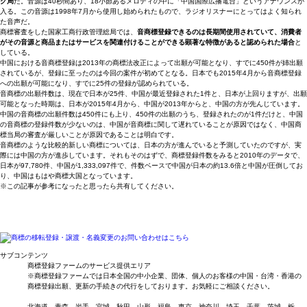
グ局
だ。音源は40秒間あり、18小節あるメロディの中に「中国国際広播電台」というアナウンスが
入る。この音源は1998年7月から使用し始められたもので、ラジオリスナーにとってはよく知られ
た音声だ。
商標審査をした国家工商行政管理総局では、
音商標登録できるのは長期間使用されていて、消費者
がその音源と商品またはサービスを関連付けることができる顕著な特徴があると認められた場合
と
している。
中国における音商標登録は2013年の商標法改正によって出願が可能となり、すでに450件が姉出願
されているが、登録に至ったのは今回の案件が初めてとなる。日本でも2015年4月から音商標登録
への出願が可能になり、すでに25件の登録が認められている。
音商標の出願件数は、現在で日本が25件、中国が最近登録された1件と、日本が上回りますが、出願
可能となった時期は、日本が2015年4月から、中国が2013年からと、中国の方が先んじています。
中国の音商標の出願件数は450件にも上り、450件の出願のうち、登録されたのが1件だけと、中国
の音商標の登録件数が少ないのは、中国が音商標に関して遅れていることが原因ではなく、中国商
標当局の審査が厳しいことが原因であることは明白です。
音商標のような比較的新しい商標については、日本の方が進んでいると予測していたのですが、実
際には中国の方が進歩しています。それもそのはずで、商標登録件数をみると2010年のデータで、
日本が97,780件、中国が1,333,097件で、件数ベースで中国が日本の約13.6倍と中国が圧倒してお
り、中国はもはや商標大国となっています。
※この記事が参考になったと思ったら共有してください。
サブコンテンツ
商標登録ファームのサービス提供エリア
※商標登録ファームでは日本全国の中小企業、団体、個人のお客様の中国・台湾・香港の
商標登録出願、更新の手続きの代行をしております。お気軽にご相談ください。
北海道、青森、岩手、宮城、秋田、山形、福島、東京、神奈川、埼玉、千葉、茨城、栃