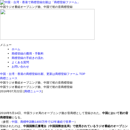
中国ラジオ番組オープニング曲、中国で初の音商標登録
メニュー
ホーム
商標登録の費用・手数料
商標登録の手続きの流れ
よくある質問
お問い合わせ
中国・台湾・香港の商標登録出願、更新は商標登録ファーム TOP
商標ニュース
中国ラジオ番組オープニング曲、中国で初の音商標登録
中国ラジオ番組オープニング曲、中国で初の音商標登録
2016年07月22日
[
商標ニュース
]
2016年5月14日、中国ラジオ局のオープニング曲が音商標として登録された。
中国において初の音
商標登録
となる。
（参照：
中国、商標申請数1400万件で12年連続で世界一
）
登録されたのは、
中国国際広播電台（中国国際放送局）で使用されているラジオ番組のオープニン