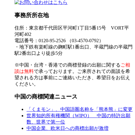
事務所所在地
住所：東京都千代田区平河町1丁目5番15号 VORT平
河町402
電話番号：0120-95-2526 （03-4570-0792）
・地下鉄有楽町線の麹町駅1番出口、半蔵門線の半蔵門
駅2番出口より徒歩5分
※中国・台湾・香港での商標登録の出願に関する
ご相
談は無料
で承っております。ご来所されての面談を希
望される方は事前にご連絡いただき、希望日をお伝え
ください。
中国の商標関連ニュース
「くまモン」、中国語圏名称を「熊本熊」に変更
世界知的所有権機関（WIPO） 中国の特許出願
数、世界で第一位
中国企業、欧米日への商標出願が激増